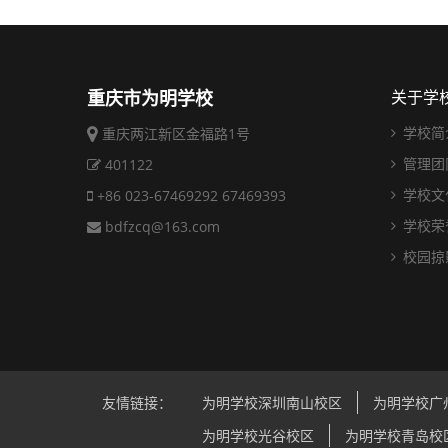
重庆市为明学校
关于学
学校简
重庆两江新区金福路1号
管理团
401122
学校文
+86 023-67469292 67469393
学校荣
bdfzcq@163.com
校园掠
友情链接：
为明学校深圳南山校区
为明学校广
为明学校光谷校区
为明学校青岛校