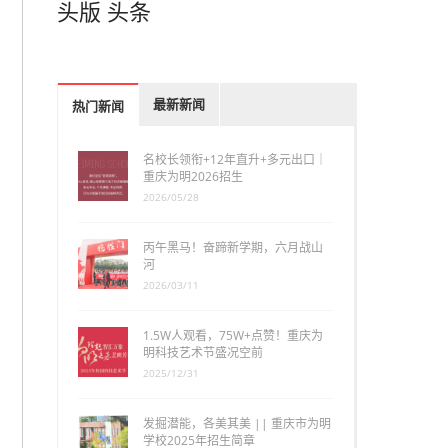
头版
头条
最新新闻
热门新闻
名校长领衔+12年直升+多元出口｜
重庆为明2026招生
2026/05/28
丙午黑马！奋蹄新学期，六月战山
河
2026/03/11
1.5W人观看，75W+点赞！重庆为
明科技艺术节盛况空前
2025/12/31
发掘潜能，各美其美 || 重庆市为明
学校2025年招生简章