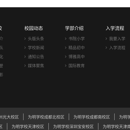
校
校园动态
学部介绍
入学流程
介
头版头条
书院小学
我要入学
队
学校新闻
精品初中
入学流程
化
通知公告
博雅高中
誉
媒体聚焦
国际教育
影
州光大校区
为明学校成都北校区
为明学校成都南校区
为明
区
为明学校天津校区
为明学校深圳宝安校区
为明学校天津