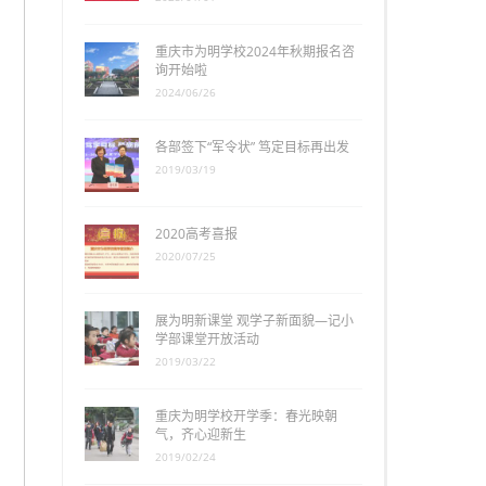
重庆市为明学校2024年秋期报名咨
询开始啦
2024/06/26
各部签下“军令状” 笃定目标再出发
2019/03/19
2020高考喜报
2020/07/25
展为明新课堂 观学子新面貌—记小
学部课堂开放活动
2019/03/22
重庆为明学校开学季：春光映朝
气，齐心迎新生
2019/02/24