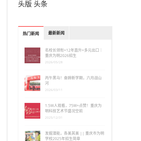
头版
头条
最新新闻
热门新闻
名校长领衔+12年直升+多元出口｜
重庆为明2026招生
2026/05/28
丙午黑马！奋蹄新学期，六月战山
河
2026/03/11
1.5W人观看，75W+点赞！重庆为
明科技艺术节盛况空前
2025/12/31
发掘潜能，各美其美 || 重庆市为明
学校2025年招生简章