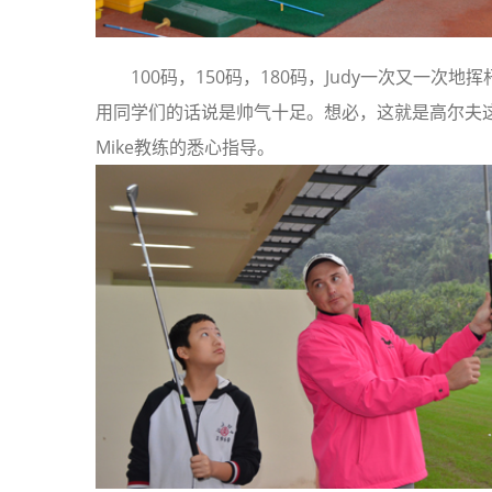
100码，150码，180码，Judy一次又一
用同学们的话说是帅气十足。想必，这就是高尔夫这
Mike教练的悉心指导。