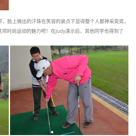
次地挥杆，脸上微出的汗珠在笑容的装点下显得整个人都神采奕奕，
项时尚运动的魅力吧！在Judy演示后，其他同学也得到了