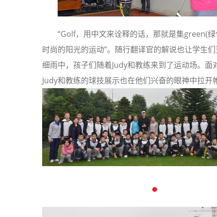
“Golf，用中文来诠释的话，那就是集green(绿色)、oxygen(氧气
时尚的阳光的运动”。随行翻译官的解说也让学生
细雨中，孩子们随着Judy和教练来到了运动场。
Judy和教练的球技展示也在他们兴奋的眼神中拉开