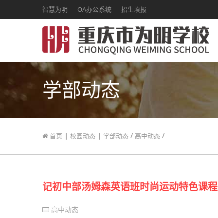
智慧为明
OA办公系统
招生填报
学部动态
|
|
/
/
首页
校园动态
学部动态
高中动态
记初中部汤姆森英语班时尚运动特色课程
高中动态