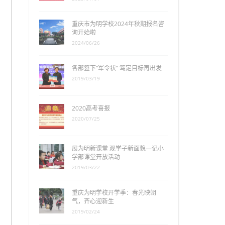
重庆市为明学校2024年秋期报名咨
询开始啦
2024/06/26
各部签下“军令状” 笃定目标再出发
2019/03/19
2020高考喜报
2020/07/25
展为明新课堂 观学子新面貌—记小
学部课堂开放活动
2019/03/22
重庆为明学校开学季：春光映朝
气，齐心迎新生
2019/02/24