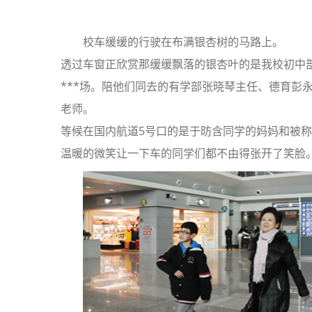
校车缓缓的行驶在布满银杏树的马路上。
透过车窗正欣赏那缓缓飘落的银杏叶的是我校初中
***场。陪他们同去的有学部张晓琴主任、德育彭
老师。
等候在国内航道5号口的是于昉含同学的妈妈和被称
温暖的微笑让一下车的同学们都不由得张开了笑脸