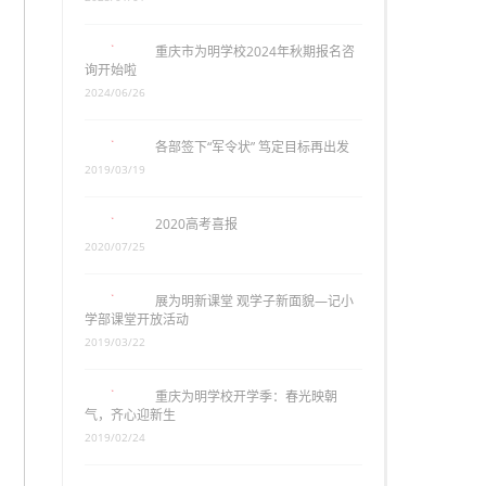
重庆市为明学校2024年秋期报名咨
询开始啦
2024/06/26
各部签下“军令状” 笃定目标再出发
2019/03/19
2020高考喜报
2020/07/25
展为明新课堂 观学子新面貌—记小
学部课堂开放活动
2019/03/22
重庆为明学校开学季：春光映朝
气，齐心迎新生
2019/02/24