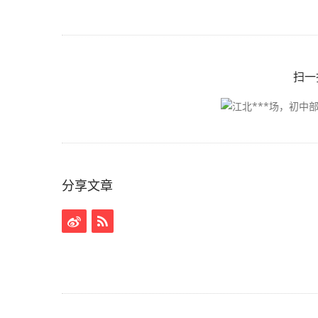
是的，这是一堂生动而内涵深刻的社会实践课：它
对家长资源的一种开发，让我们的家长朋友也真正
效实践。当然更重要的是国际班育人理念的一种新
构一种积极进取的人生观，同时让除了老师父母以