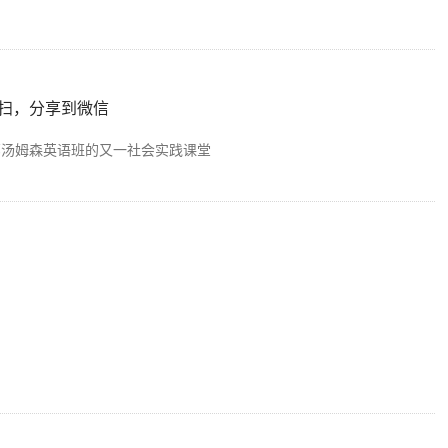
既是家长对学校对班级对孩子的一种积极支持，更是学校班级
参与到孩子的教育中来，是新教育理念下的家校关系的一种有
观念：让孩子在真实而具体的社会环境中吸取并自然而然的建
外的更多的角色参与进孩子们的教育中来，让更多的角色去潜