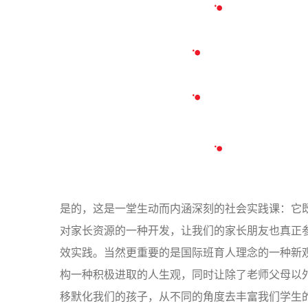
在娜姐姐的介绍中，最让同学们感兴趣的是她们的服
做到；一分钟回答问题显高效；零投诉率是一定要
子。
最后，张晓琴主任在总结的时候更是语重心长的说
学校的课堂里体验不到的，这堂社会实践课不仅让
了每一种工作都是一门高深的学问，每一份工作后
此，希望我们的同学能把娜姐姐他们这种工作精神
同学的妈妈，正是她对我们国际班的关注和支持，我