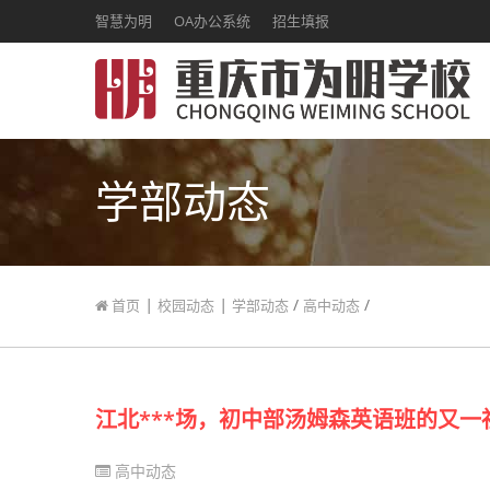
智慧为明
OA办公系统
招生填报
学部动态
|
|
/
/
首页
校园动态
学部动态
高中动态
江北***场，初中部汤姆森英语班的又一
高中动态