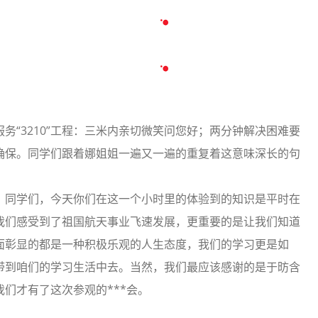
同学们来到了2楼的，面对远处正在施工的工地，娜姐姐高兴的
工，届时我们的江北***场将成为西南片区最大的***场。在这
**的起飞和降落，面对偌大的飞***场，同学们的问题不断，
问题后，那姐姐还亲自给同学们示范了做为接待员的站姿，娜
娜、刘丽源、林嫚媗同学都在娜姐姐的亲自指导下一展丁字步