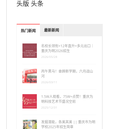
头版
头条
最新新闻
热门新闻
名校长领衔+12年直升+多元出口｜
重庆为明2026招生
2026/05/28
丙午黑马！奋蹄新学期，六月战山
河
2026/03/11
1.5W人观看，75W+点赞！重庆为
明科技艺术节盛况空前
2025/12/31
发掘潜能，各美其美 || 重庆市为明
学校2025年招生简章