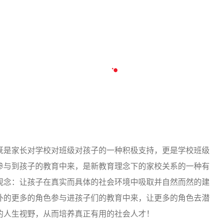
务“3210”工程：三米内亲切微笑问您好；两分钟解决困难要
确保。同学们跟着娜姐姐一遍又一遍的重复着这意味深长的句
：同学们，今天你们在这一个小时里的体验到的知识是平时在
我们感受到了祖国航天事业飞速发展，更重要的是让我们知道
面彰显的都是一种积极乐观的人生态度，我们的学习更是如
带到咱们的学习生活中去。当然，我们最应该感谢的是于昉含
们才有了这次参观的***会。