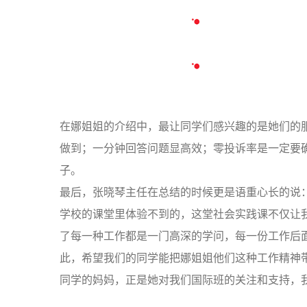
在带领同学们参观了整个候***大厅后，娜姐姐带
说，那里是正在施工的T3航站楼，预计2015年竣
里同学们近距离的接触了登***的过程，目睹了飞*
而娜姐姐的回答更是热情。在解答同学们一系列的
姐姐丁字步的站姿所展示出的气质吸引了女生，魏
的风姿。