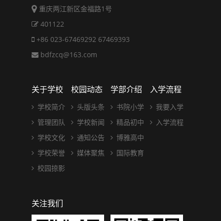
重庆两江新区金福路1号
401122
+86 023-67469292 67469393
bdfzcq@163.com
关于学校
校园动态
学部介绍
入学流程
学校简介
头版头条
书院小学
我要入学
管理团队
学校新闻
精品初中
入学流程
学校文化
通知公告
博雅高中
学校荣誉
媒体聚焦
国际教育
校园掠影
关注我们