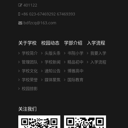
401122
+86 023-67469292 67469393
bdfzcq@163.com
关于学校
校园动态
学部介绍
入学流程
学校简介
头版头条
书院小学
我要入学
管理团队
学校新闻
精品初中
入学流程
学校文化
通知公告
博雅高中
学校荣誉
媒体聚焦
国际教育
校园掠影
关注我们