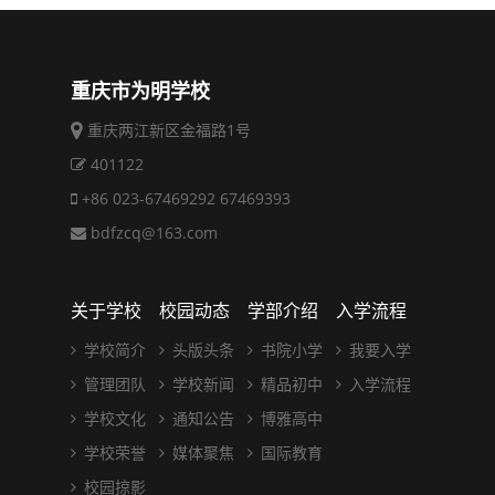
重庆市为明学校
重庆两江新区金福路1号
401122
+86 023-67469292 67469393
bdfzcq@163.com
关于学校
校园动态
学部介绍
入学流程
学校简介
头版头条
书院小学
我要入学
管理团队
学校新闻
精品初中
入学流程
学校文化
通知公告
博雅高中
学校荣誉
媒体聚焦
国际教育
校园掠影