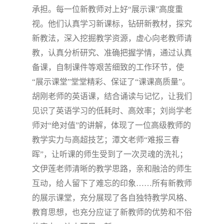
承担。每一位新教师对上好“展示课”高度重
视。他们认真学习新课标，钻研新教材，探究
新教法，深入挖掘教学资源，虚心向老教师请
教，认真分析研究、准确把握学情，通过认真
备课，自制课件等艰苦细致的工作环节，使
“展示课堂”堂堂精彩、保证了“课课高质量”。
胡刚
老师的英语课，结合诵读与记忆，让我们
见识了英语学习的低耗时、高效率；
刘尚学
老
师对“绝对值”的讲解，体现了一位高级教师的
教学实力与高超技艺；潭
文
老师“难报三春
晖”，让听课的师生受到了一次灵魂的洗礼；
文伊莲
老师清晰的教学思路，亲和融洽的师生
互动，给人留下了难忘的印象……所有新教师
的展示课堂，充分展现了各自独特教学风格、
教育思想，也充分应证了新教师的优势和不俗