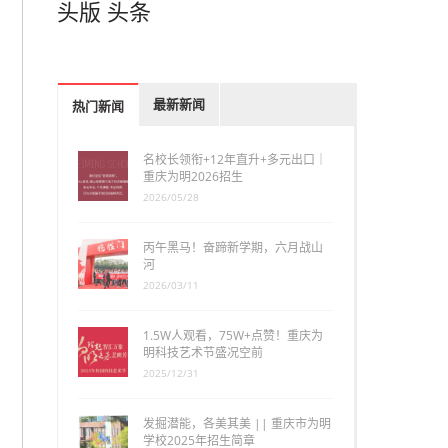
头版
头条
最新新闻
热门新闻
名校长领衔+12年直升+多元出口｜
重庆为明2026招生
2026/05/28
丙午黑马！奋蹄新学期，六月战山
河
2026/03/11
1.5W人观看，75W+点赞！重庆为
明科技艺术节盛况空前
2025/12/31
发掘潜能，各美其美 || 重庆市为明
学校2025年招生简章