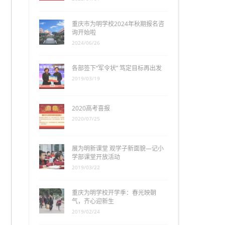
重庆市为明学校2024年秋期报名咨
询开始啦
2024/06/26
各部签下“军令状” 笃定目标再出发
2019/03/19
2020高考喜报
2020/07/25
展为明新课堂 观学子新面貌—记小
学部课堂开放活动
2019/03/22
重庆为明学校开学季：春光映朝
气，齐心迎新生
2019/02/24