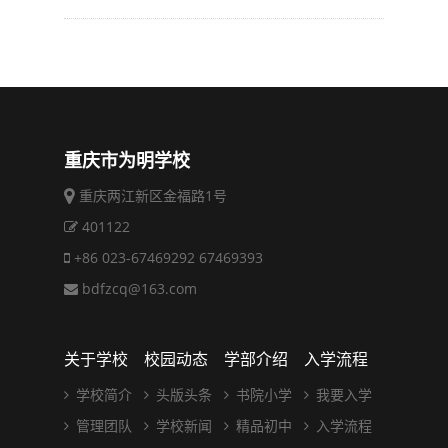
重庆市为明学校
重庆两江新区金福路1号
401122
+86 023-67469292 67469393
bdfzcq@163.com
关于学校
校园动态
学部介绍
入学流程
学校简介
头版头条
书院小学
我要入学
管理团队
学校新闻
精品初中
入学流程