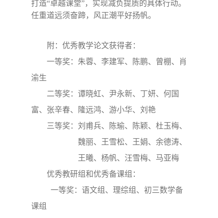
打造“卓越课堂”，实现减负提质的具体行动。
任重道远须奋蹄，风正潮平好扬帆。
附：优秀教学论文获得者：
一等奖：朱蓉、李建军、陈鹏、曾棚、肖
渝生
二等奖：谭晓虹、尹永新、丁妍、何国
富、张辛春
、
隆远鸿、游小华、刘艳
三等奖：
刘甫兵、陈瑜、陈颖、杜玉梅、
魏丽、王雪松、王娟、余德涛、
王曦、杨帆、汪雪梅、马亚梅
优秀教研组和优秀备课组：
一等奖：语文组、理综组、初三数学备
课组