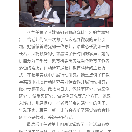
张主任做了《
教师如何做教育科研》的主题报
告，给老师们又一次做了从宏观到微观的专业引
领。她循循善诱犹如一位导师，语重心长犹如一位
长者，抑扬顿挫的引领赢得了长时间的掌声。她的
讲座分为三部分：教育科学研究是当今教育工作者
必备的素质，行动研究是教师教育科研的主要方
式，在教学实践中开展行动研究。她重点谈了在教
学实践中开展行动研究与同伴合作开展行动研究
，
做小专题研究
，
做教育日志
，
做叙事研究
，
做案例
研究
，
做反思研究
，
做课例研究等几个方面。她深
入浅出，引经据典，举老师们身边活生生的例子，
生动翔实，耳目一新，让与会者听了感觉做教育科
研并不是很难，关键是在行动。
最后乐主任对
第十四届课堂教学研讨活动方案
做了详实的解读。活动主题仍是“提高教学技术，实