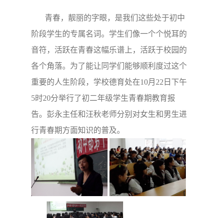
青春，靓丽的字眼，是我们这些处于初中
阶段学生的专属名词。学生们像一个个悦耳的
音符，活跃在青春这幅乐谱上，活跃于校园的
各个角落。为了能让同学们能够顺利度过这个
重要的人生阶段，学校德育处在
10
月
22
日下午
5
时
20
分
举行了初二年级学生青春期教育报
告。彭永主任和汪秋老师分别对女生和男生进
行青春期方面知识的普及。