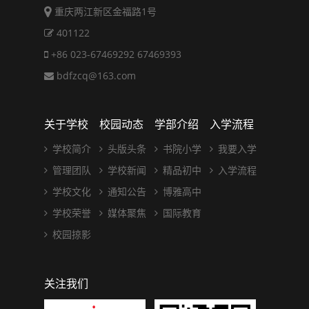
重庆两江新区金福路1号
401122
+86 023-67469292 67469393
bdfzcq@163.com
关于学校
校园动态
学部介绍
入学流程
学校简介
头版头条
书院小学
我要入学
管理团队
学校新闻
精品初中
入学流程
学校文化
通知公告
博雅高中
学校荣誉
媒体聚焦
国际教育
校园掠影
关注我们