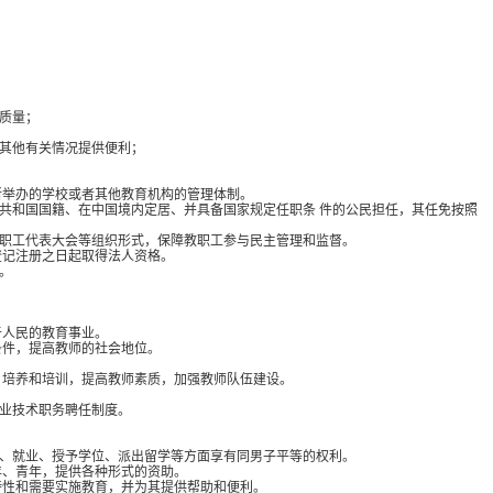
质量；
其他有关情况提供便利；
所举办的学校或者其他教育机构的管理体制。
共和国国籍、在中国境内定居、并具备国家规定任职条 件的公民担任，其任免按照
职工代表大会等组织形式，保障教职工参与民主管理和监督。
登记注册之日起取得法人资格。
。
于人民的教育事业。
条件，提高教师的社会地位。
、培养和培训，提高教师素质，加强教师队伍建设。
。
业技术职务聘任制度。
。
、就业、授予学位、派出留学等方面享有同男子平等的权利。
年、青年，提供各种形式的资助。
特性和需要实施教育，并为其提供帮助和便利。