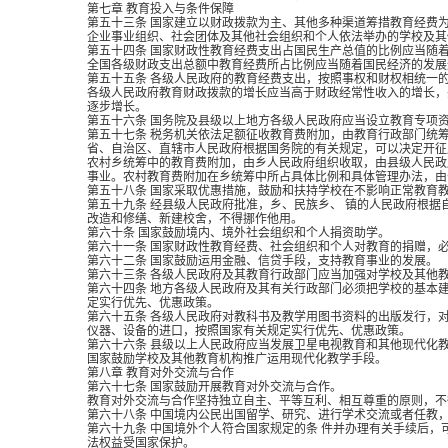
第七章 教育投入与条件保障
第五十三条 国家建立以财政拨款为主、其他多种渠道筹措教育经费
企业事业组织、社会团体及其他社会组织和个人依法举办的学校及其
第五十四条 国家财政性教育经费支出占国民生产总值的比例应当随
全国各级财政支出总额中教育经费所占比例应当随着国民经济的发展
第五十五条 各级人民政府的教育经费支出，按照事权和财权相统一
各级人民政府教育财政拨款的增长应当高于财政经常性收入的增长，
逐步增长。
第五十六条 国务院及县级以上地方各级人民政府应当设立教育专项
第五十七条 税务机关依法足额征收教育费附加，由教育行政部门统
省、自治区、直辖市人民政府根据国务院的有关规定，可以决定开征
农村乡统筹中的教育费附加，由乡人民政府组织收取，由县级人民政
事业。农村教育费附加在乡统筹中所占具体比例和具体管理办法，由
第五十八条 国家采取优惠措施，鼓励和扶持学校在不影响正常教育
第五十九条 经县级人民政府批准，乡、民族乡、 镇的人民政府根
改造和修缮、新建校舍，不得挪作他用。
第六十条 国家鼓励境内、境外社会组织和个人捐资助学。
第六十一条 国家财政性教育经费、社会组织和个人对教育的捐赠，
第六十二条 国家鼓励运用金融、信贷手段，支持教育事业的发展。
第六十三条 各级人民政府及其教育行政部门应当加强对学校及其他
第六十四条 地方各级人民政府及其有关行政部门必须把学校的基本
定实行优先、优惠政策。
第六十五条 各级人民政府对教科书及教学用图书资料的出版发行，
仪器、设备的进口，按照国家有关规定实行优先、优惠政策。
第六十六条 县级以上人民政府应当发展卫星电视教育和其他现代化
国家鼓励学校及其他教育机构推广运用现代化教学手段。
第八章 教育对外交流与合作
第六十七条 国家鼓励开展教育对外交流与合作。
教育对外交流与合作坚持独立自主、平等互利、相互尊重的原则，不
第六十八条 中国境内公民出国留学、研究、进行学术交流或者任教
第六十九条 中国境外个人符合国家规定的条 件并办理有关手续后
法权益受国家保护。