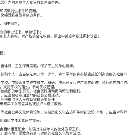
犯罪行为的未成年人接受教育创造条件。
和培训提供条件和便利。
公民接受终身教育创造条件。
、图书资料；
应的学业证书、学位证书；
犯其人身权、财产权等合法权益，提出申诉或者依法提起诉讼；
惯；
完善体育、卫生保健设施，保护学生的身心健康。
组织和个人，应当依法为儿童、少年、青年学生的身心健康成长创造良好的社会环
等学校、中等职业学校在教学、科研、技术开发和推广等方面进行多种形式的合作。
，支持学校的建设，参与学校管理。
学校组织的学生实习、社会实践活动提供帮助和便利。
下，应当积极参加当地的社会公益活动。
者其他被监护人受教育提供必要条件。
未成年子女或者其他被监护人进行教育。
）等社会公共文化体育设施，以及历史文化古迹和革命纪念馆（地），应当对教师、
化和科学技术素质的提高。
。
会团体相互配合，加强对未成年人的校外教育工作。
人开展有益于受教育者身心健康的社会文化教育活动。