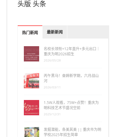
头版
头条
最新新闻
热门新闻
名校长领衔+12年直升+多元出口｜
重庆为明2026招生
2026/05/28
丙午黑马！奋蹄新学期，六月战山
河
2026/03/11
1.5W人观看，75W+点赞！重庆为
明科技艺术节盛况空前
2025/12/31
发掘潜能，各美其美 || 重庆市为明
学校2025年招生简章