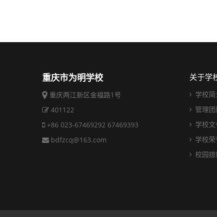
重庆市为明学校
关于学
学校简
重庆两江新区金福路1号
管理团
401122
学校文
+86 023-67469292 67469393
学校荣
bdfzcq@163.com
校园掠