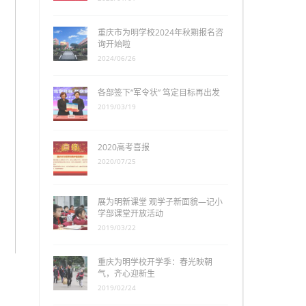
重庆市为明学校2024年秋期报名咨
询开始啦
2024/06/26
各部签下“军令状” 笃定目标再出发
2019/03/19
2020高考喜报
2020/07/25
展为明新课堂 观学子新面貌—记小
学部课堂开放活动
2019/03/22
重庆为明学校开学季：春光映朝
气，齐心迎新生
2019/02/24