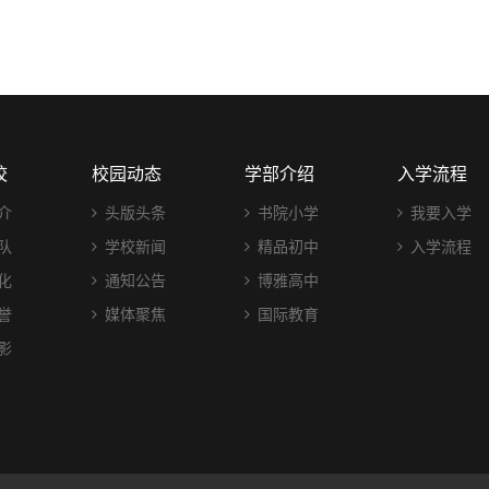
校
校园动态
学部介绍
入学流程
介
头版头条
书院小学
我要入学
队
学校新闻
精品初中
入学流程
化
通知公告
博雅高中
誉
媒体聚焦
国际教育
影