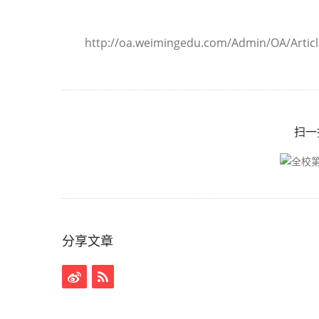
http://oa.weimingedu.com/Admin/OA/Articl
扫一
分享文章