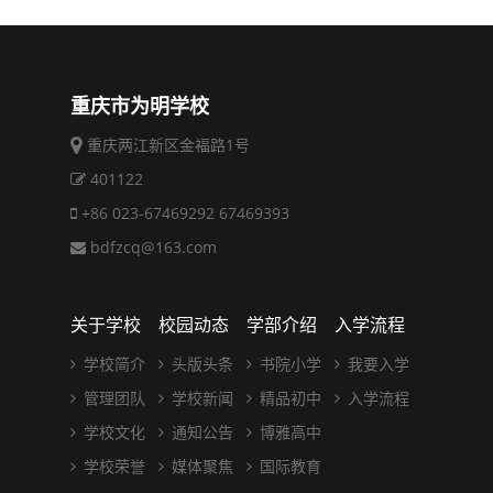
重庆市为明学校
重庆两江新区金福路1号
401122
+86 023-67469292 67469393
bdfzcq@163.com
关于学校
校园动态
学部介绍
入学流程
学校简介
头版头条
书院小学
我要入学
管理团队
学校新闻
精品初中
入学流程
学校文化
通知公告
博雅高中
学校荣誉
媒体聚焦
国际教育