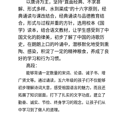
以唐诗为主，坚持“直面经典、不求甚
解、形式多样、水到渠成”的十六字原则，经
典诵读与课改结合，经典诵读与品德教育结
合，形式与过程并重的方针，选用校本《国
学》读本，
结合语文教材，让学生感受到了中
国文化的韵律美，初步了解了中国的诗歌历
史，在朗朗上口的吟诵中，潜移默化地受到熏
陶、感染，积淀了一定的精神粮食，养成了良
好的学习和行为习惯。
高段：
能够背诵一定数量的宋词、论语、诫子书、增
广贤文等。
通过诵读，五六年级的孩子们不仅能够
初步理解诗词大意，感受祖国语言的魅力，而且还
拓展了知识层面，打下了扎实的文字功底，
建立了
勤奋、诚实、节俭、终身学习的观念，让孩子们从
中学习到了做人的道理。