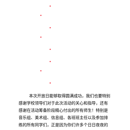
本次开放日能够取得圆满成功，我们也要特别
感谢学校领导们对于此次活动的关心和指导，还有
感谢在活动筹备阶段精心付出的所有师生！特别是
音乐组、美术组、信息组、各班班主任以及参加排
练的所有同学们，正是因为你们许多个日日夜夜的