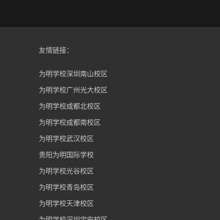
友情链接：
为明学校深圳南山校区
为明学校广州光大校区
为明学校成都北校区
为明学校成都南校区
为明学校武汉校区
贵阳为明国际学校
为明学校光谷校区
为明学校青岛校区
为明学校天津校区
为明学校深圳宝安校区