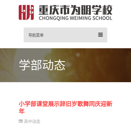
导航菜单
学部动态
小学部课堂展示辞旧岁歌舞同庆迎新
年
高中动态