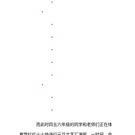
而此时四五六年级的同学和老师们正在体
育馆红红火火地进行元旦文艺汇演呢。一时间，会