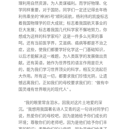
理利用自然资源，为人类谋福利。而学好物理、化
学同样重要，对于国防，同学们一定还记得去年杨
利伟乘坐的“神洲5号”顺利返航，杨利伟的凯旋标志
着我国物理学的巨大成就；标志着我国航天事业的
巨大发展；标志着我国几代科学家不懈地努力，你
想成为这样的科学家吗？这是一件多么光荣的事
呵。还有当前医学界，艾滋病、癌病等都是不治之
症，这些，使我们都要学好化学这一门基础知识，
以后才能解决这一难题，为人类医学的发展做出贡
献。还有英语，她作为世界性的语言作用是巨大
的，能为我们学习世界顶尖的科学，相互交流起巨
大作用。所有这一切，都要求我们珍惜光阴，让遗
憾远离我们，正如我们的母校要求我们的：“做有中
国灵魂有世界眼光的现代人” 。
“我的眼里常含泪水，因我对这片土地爱的深
沉。”我想用我国著名诗人艾青的这一句诗对同学们
说，热爱你们的母校吧，因为是她给予你们成长的
环境；尊敬你们的老师吧，因为是他们给予你们丰
富的知识；孝敬你们的父母吧，因为是他们给予了