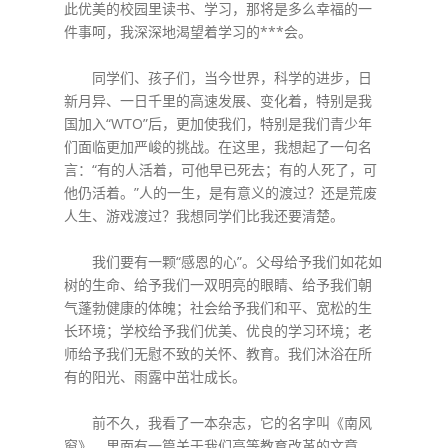
此优美的校园里读书、学习，那将是多么幸福的一
件事呵，我深深地渴望着学习的***会。
同学们、孩子们，当今世界，科学的进步，日
新月异、一日千里的高速发展、变化着，特别是我
国加入“WTO”后，更加使我们，特别是我们青少年
们面临更加严峻的挑战。在这里，我想起了一句名
言：“有的人活着，可他早已死去；有的人死了，可
他仍活着。”人的一生，是有意义的渡过？还是荒废
人生、游戏渡过？我想同学们比我还要清楚。
我们要有一颗“感恩的心”。父母给予我们如花如
树的生命、给予我们一双明亮的眼睛、给予我们朝
气蓬勃健康的体魄；社会给予我们和平、宽松的生
长环境；学校给予我们优美、优良的学习环境；老
师给予我们无慰不致的关怀、教育。我们沐浴在所
有的阳光、雨露中茁壮成长。
前不久，我看了一本杂志，它的名字叫《南风
窗》，里面有一篇关于我们高等教育改革的文章