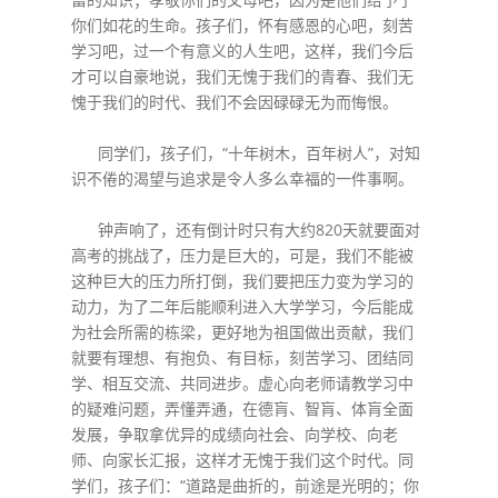
你们如花的生命。孩子们，怀有感恩的心吧，刻苦
学习吧，过一个有意义的人生吧，这样，我们今后
才可以自豪地说，我们无愧于我们的青春、我们无
愧于我们的时代、我们不会因碌碌无为而悔恨。
同学们，孩子们，“十年树木，百年树人”，对知
识不倦的渴望与追求是令人多么幸福的一件事啊。
钟声响了，还有倒计时只有大约820天就要面对
高考的挑战了，压力是巨大的，可是，我们不能被
这种巨大的压力所打倒，我们要把压力变为学习的
动力，为了二年后能顺利进入大学学习，今后能成
为社会所需的栋梁，更好地为祖国做出贡献，我们
就要有理想、有抱负、有目标，刻苦学习、团结同
学、相互交流、共同进步。虚心向老师请教学习中
的疑难问题，弄懂弄通，在德肓、智肓、体肓全面
发展，争取拿优异的成绩向社会、向学校、向老
师、向家长汇报，这样才无愧于我们这个时代。同
学们，孩子们：“道路是曲折的，前途是光明的；你