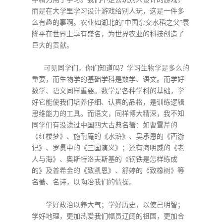
而是在大学里学习设计游戏给别人玩，这是一件多
么有趣的事啊。农业如湖北的“中国杂交水稻之父”袁
隆平在世界上享有盛名，为世界农业的科技创造了
巨大的贡献。
可见同学们，你们知道吗？学习生物学是多么的
重要，而生物学的基础学科是数学、语文。而学好
数学、语文同样重要。数学是各种学科的基础，学
好它能使我们培养仔细、认真的品格，是训练逻辑
思维能力的工具。而语文，同样博大精深，我不知
同学们有没读过中国四大古典名箸：如曹雪芹的
《红楼梦》、施耐庵的《水浒》、吴承恩的《西游
记》、罗贯中的《三国演义》；还有海明威的《老
人与海》、奥斯特洛夫斯基的《钢铁是怎样练成
的》及普希金的《致凯恩》、舒婷的《致橡树》等
名著、名诗，以陶冶我们的情操。
学好政治以养大气；学好历史，以使己明智；
学好地理，更加热爱我们幅员辽阔的祖国，更加合