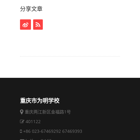
分享文章
重庆市为明学校
重庆两江新区金福路1号
401122
+86 023-67469292 67469393