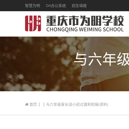
智慧为明
OA办公系统
招生填报
与六年级
|
|
首页
与六年级家长谈小初过渡和衔接(资料)