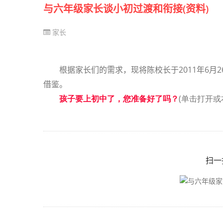
与六年级家长谈小初过渡和衔接(资料)
家长
2011
6
2
根据家长们的需求，现将陈校长于
年
月
借鉴。
孩子要上初中了，您准备好了吗？
(单击打开或
扫一