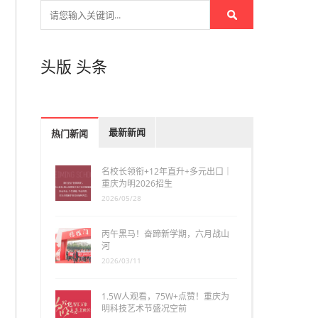
头版
头条
最新新闻
热门新闻
名校长领衔+12年直升+多元出口｜
重庆为明2026招生
2026/05/28
丙午黑马！奋蹄新学期，六月战山
河
2026/03/11
1.5W人观看，75W+点赞！重庆为
明科技艺术节盛况空前