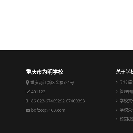
重庆市为明学校
关于学
学校简
重庆两江新区金福路1号
管理团
401122
学校文
+86 023-67469292 67469393
学校荣
bdfzcq@163.com
校园掠