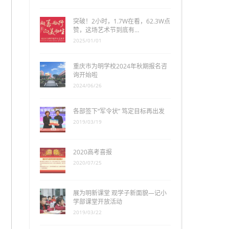
突破！2小时，1.7W在看，62.3W点
赞，这场艺术节到底有…
2025/01/01
重庆市为明学校2024年秋期报名咨
询开始啦
2024/06/26
各部签下“军令状” 笃定目标再出发
2019/03/19
2020高考喜报
2020/07/25
展为明新课堂 观学子新面貌—记小
学部课堂开放活动
2019/03/22