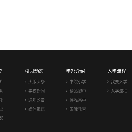
校
校园动态
学部介绍
入学流程
介
头版头条
书院小学
我要入学
队
学校新闻
精品初中
入学流程
化
通知公告
博雅高中
誉
媒体聚焦
国际教育
影