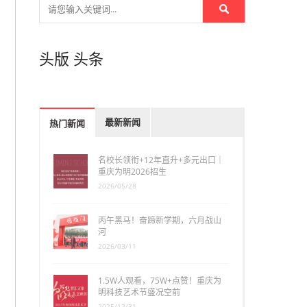
头版
头条
最新新闻
热门新闻
名校长领衔+12年直升+多元出口｜
重庆为明2026招生
2026/05/28
丙午黑马！奋蹄新学期，六月战山
河
2026/03/11
1.5W人观看，75W+点赞！重庆为
明科技艺术节盛况空前
2025/12/31