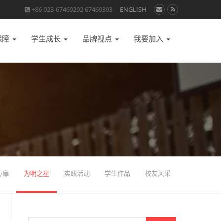
+86 023-67469292 67469393
ENGLISH
保障
学生成长
品牌视点
我要加入
心扉
为明之星
实践活动
学生作品
校友风采