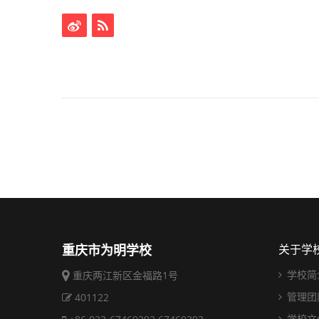
重庆市为明学校
关于学
学校简
重庆两江新区金福路1号
管理团
401122
学校文