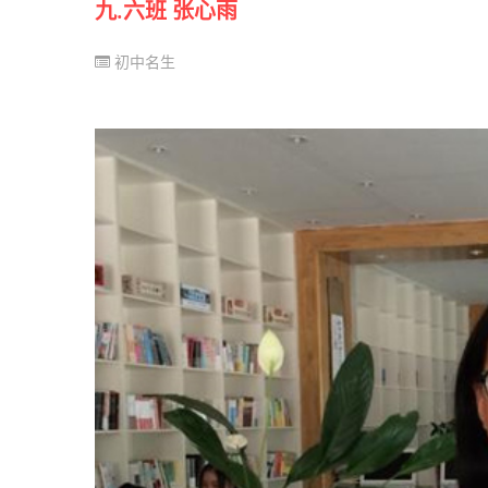
九.六班 张心雨
初中名生