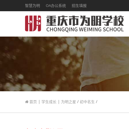
智慧为明
OA办公系统
招生填报
|
|
/
/
首页
学生成长
为明之星
初中名生