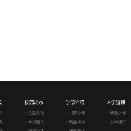
校
校园动态
学部介绍
入学流程
介
头版头条
书院小学
我要入学
队
学校新闻
精品初中
入学流程
化
通知公告
博雅高中