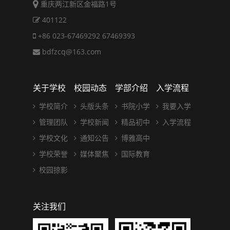
重庆两江新区金福路1号
401122
+86 023-67469292 67469393
bdfzcq@163.com
关于学校
校园动态
学部介绍
入学流程
学校简介
头版头条
书院小学
我要入学
管理团队
学校新闻
精品初中
入学流程
学校文化
通知公告
博雅高中
学校荣誉
媒体聚焦
国际教育
校园掠影
关注我们