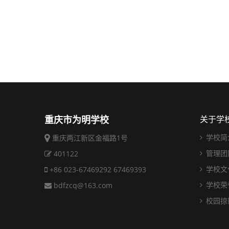
重庆市为明学校
关于学
学校简
重庆两江新区金福路1号
管理团
401122
学校文
+86 023-67469292 67469393
学校荣
bdfzcq@163.com
校园掠