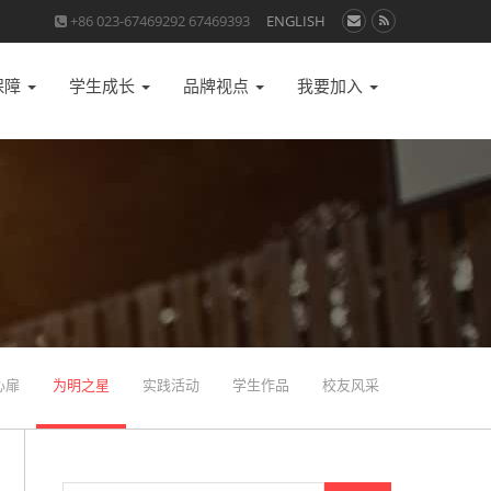
+86 023-67469292 67469393
ENGLISH
保障
学生成长
品牌视点
我要加入
心扉
为明之星
实践活动
学生作品
校友风采