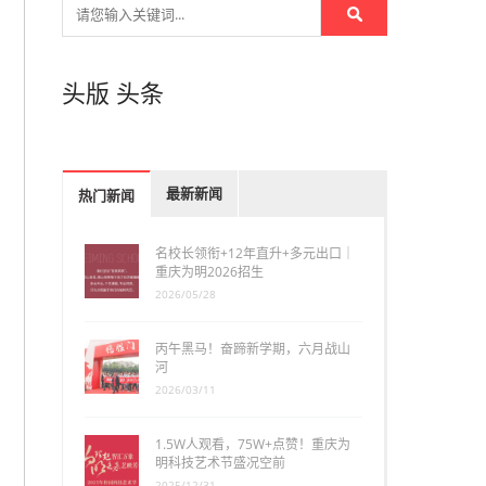
头版
头条
最新新闻
热门新闻
名校长领衔+12年直升+多元出口｜
重庆为明2026招生
2026/05/28
丙午黑马！奋蹄新学期，六月战山
河
2026/03/11
1.5W人观看，75W+点赞！重庆为
明科技艺术节盛况空前
2025/12/31