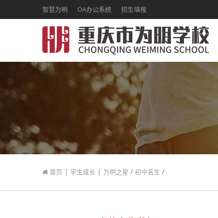
智慧为明
OA办公系统
招生填报
|
|
/
/
首页
学生成长
为明之星
初中名生