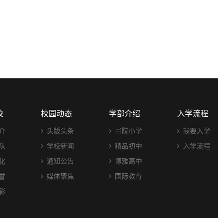
校
校园动态
学部介绍
入学流程
介
头版头条
书院小学
我要入学
队
学校新闻
精品初中
入学流程
化
通知公告
博雅高中
誉
媒体聚焦
国际教育
影