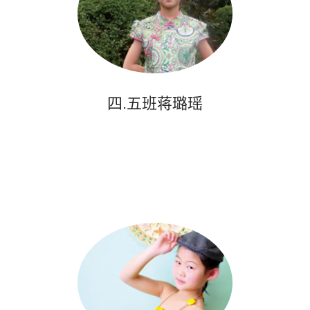
四.五班蒋璐瑶