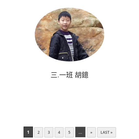
三.一班 胡鐿
1
...
2
3
4
5
»
LAST »