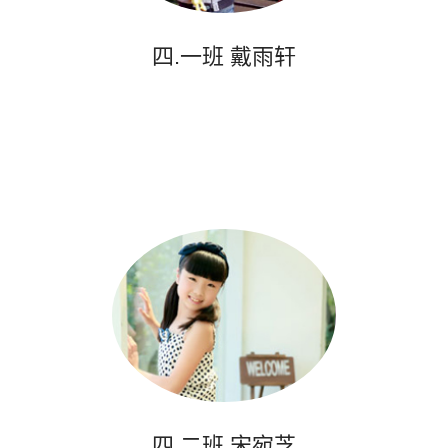
四.一班 戴雨轩
四.二班 宋宛芝