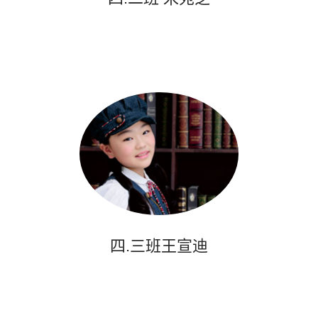
四.三班王宣迪