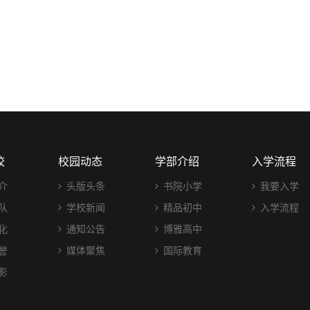
校
校园动态
学部介绍
入学流程
介
头版头条
书院小学
我要入学
队
学校新闻
精品初中
入学流程
化
通知公告
博雅高中
誉
媒体聚焦
国际教育
影