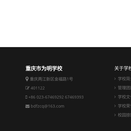
重庆市为明学校
关于学
学校简
重庆两江新区金福路1号
管理团
401122
学校文
+86 023-67469292 67469393
学校荣
bdfzcq@163.com
校园掠