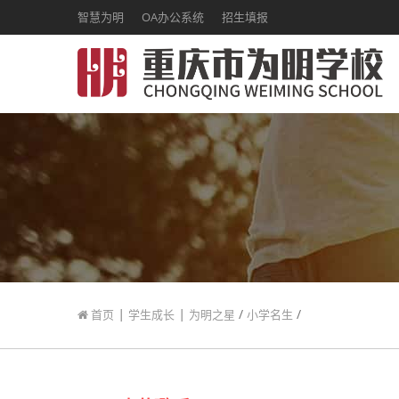
智慧为明
OA办公系统
招生填报
|
|
/
/
首页
学生成长
为明之星
小学名生