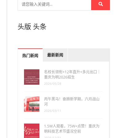
头版
头条
最新新闻
热门新闻
名校长领衔+12年直升+多元出口｜
重庆为明2026招生
2026/05/28
丙午黑马！奋蹄新学期，六月战山
河
2026/03/11
1.5W人观看，75W+点赞！重庆为
明科技艺术节盛况空前
2025/12/31