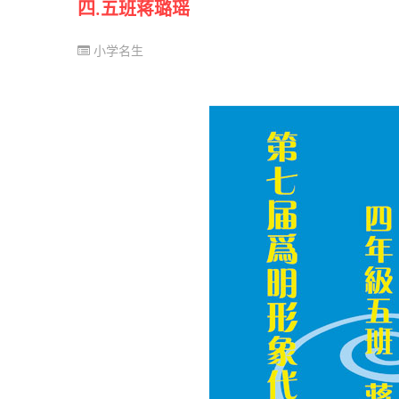
四.五班蒋璐瑶
小学名生