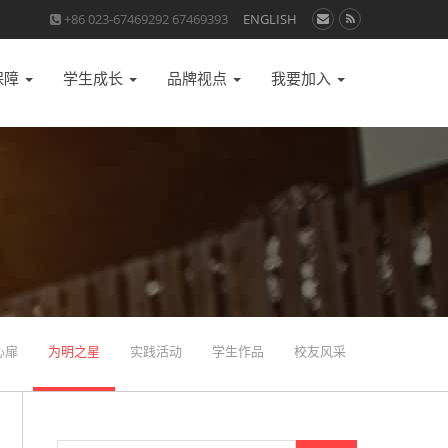
+86 023-67469292 67469393
ENGLISH
保障
学生成长
品牌视点
我要加入
心扉
为明之星
实践活动
学生作品
校友风采